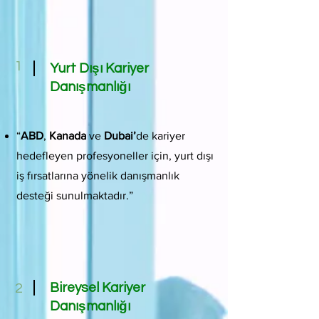
1
Yurt Dışı Kariyer
Danışmanlığı
“
ABD
,
Kanada
ve
Dubai’
de
kariyer
hedefleyen profesyoneller için, yurt dışı
iş fırsatlarına yönelik danışmanlık
desteği sunulmaktadır.”
Bireysel Kariyer
2
Danışmanlığı