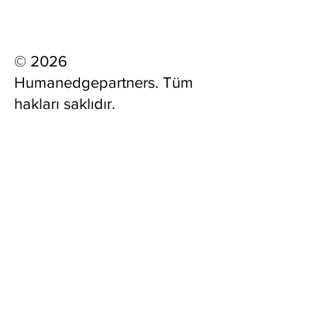
© 2026
Humanedgepartners. Tüm
hakları saklıdır.
www.humanedgep
artners.com
TRADEMARK®
Menü
Ana Sayfa